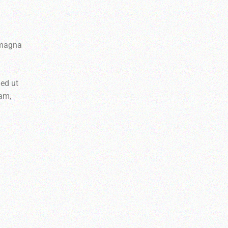
e magna
Sed ut
iam,