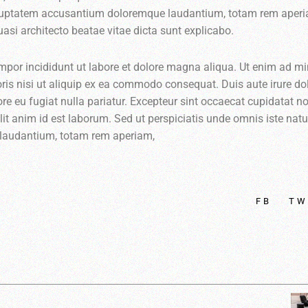
 voluptatem accusantium doloremque laudantium, totam rem aper
quasi architecto beatae vitae dicta sunt explicabo.
empor incididunt ut labore et dolore magna aliqua. Ut enim ad m
ris nisi ut aliquip ex ea commodo consequat. Duis aute irure dol
lore eu fugiat nulla pariatur. Excepteur sint occaecat cupidatat n
llit anim id est laborum. Sed ut perspiciatis unde omnis iste nat
 laudantium, totam rem aperiam,
FB
TW