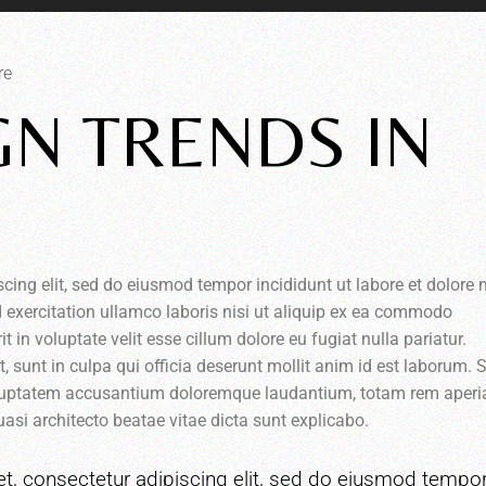
τα
πλ
Πά
re
Κά
GN TRENDS IN
βέ
για
να
αυ
ή
να
με
scing elit, sed do eiusmod tempor incididunt ut labore et dolor
έντ
 exercitation ullamco laboris nisi ut aliquip ex ea commodo
t in voluptate velit esse cillum dolore eu fugiat nulla pariatur.
 sunt in culpa qui officia deserunt mollit anim id est laborum. 
 voluptatem accusantium doloremque laudantium, totam rem aper
quasi architecto beatae vitae dicta sunt explicabo.
t, consectetur adipiscing elit, sed do eiusmod tempo