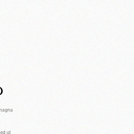
D
e magna
Sed ut