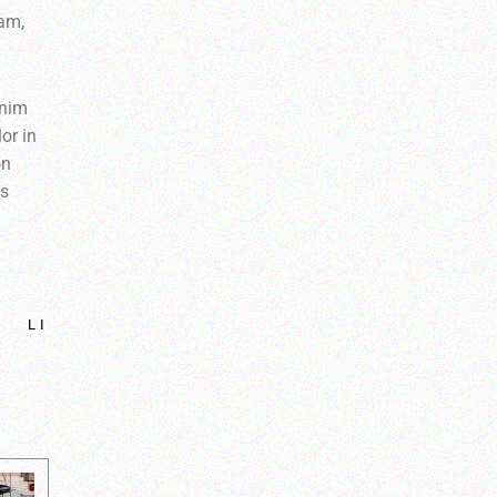
iam,
inim
or in
on
us
LI