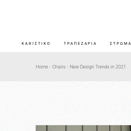
ΚΑΘΙΣΤΙΚΟ
ΤΡΑΠΕΖΑΡΙΑ
ΣΤΡΩΜ
ΣΑΛΟΝΙ
ΤΡΑΠΕΖΑΡΙΑ
Όλα τα στ
Home
Chairs
New Design Trends in 2021
ΤΡΑΠΕΖΑΚΙΑ
ΚΑΡΕΚΛΕΣ
Mini Pocket
ΣΑΛΟΝΙΟΥ
Olive Oil
Spring Coll
ΚΑΛΥΜΜΑ
ΑΝΩΣΤΡΩ
ΜΑΞΙΛΑΡΙ