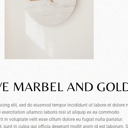
VE MARBEL AND GOL
scing elit, sed do eiusmod tempor incididunt ut labore et dolor
 exercitation ullamco laboris nisi ut aliquip ex ea commodo
t in voluptate velit esse cillum dolore eu fugiat nulla pariatur.
 sunt in culpa qui officia deserunt mollit anim id est laborum. 