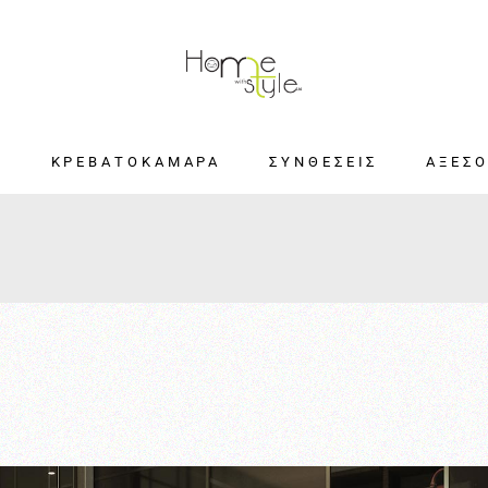
Α
ΚΡΕΒΑΤΟΚΑΜΑΡΑ
ΣΥΝΘΕΣΕΙΣ
ΑΞΕΣΟ
ρώματα
ΚΡΕΒΑΤΙ
ΣΚΑΜΠΟ
ΠΟΥΦ
 Collection
ΚΟΜΟΔΙΝΑ
ΡΙΧΤΑΡΙ
ΚΟΥΒΕΡ
ection
ΕΙΔΙΚΕΣ
ΜΑ