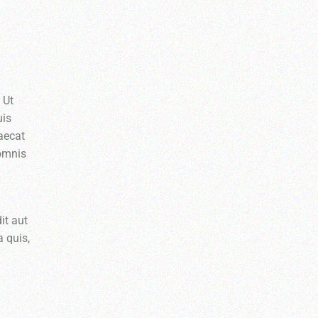
 Ut
uis
caecat
 omnis
it aut
 quis,