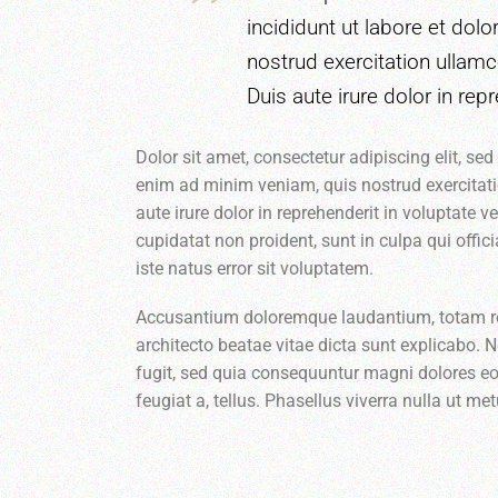
incididunt ut labore et do
nostrud exercitation ullam
Duis aute irure dolor in repr
Dolor sit amet, consectetur adipiscing elit, s
enim ad minim veniam, quis nostrud exercitat
aute irure dolor in reprehenderit in voluptate v
cupidatat non proident, sunt in culpa qui offic
iste natus error sit voluptatem.
Accusantium doloremque laudantium, totam rem 
architecto beatae vitae dicta sunt explicabo.
fugit, sed quia consequuntur magni dolores eos
feugiat a, tellus. Phasellus viverra nulla ut met