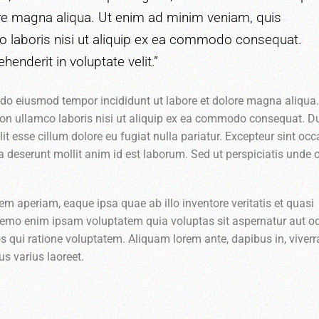
lore magna aliqua. Ut enim ad minim veniam, quis
co laboris nisi ut aliquip ex ea commodo consequat.
ehenderit in voluptate velit.”
ed do eiusmod tempor incididunt ut labore et dolore magna aliqua.
ion ullamco laboris nisi ut aliquip ex ea commodo consequat. D
elit esse cillum dolore eu fugiat nulla pariatur. Excepteur sint oc
ia deserunt mollit anim id est laborum. Sed ut perspiciatis unde
aperiam, eaque ipsa quae ab illo inventore veritatis et quasi
 Nemo enim ipsam voluptatem quia voluptas sit aspernatur aut od
 qui ratione voluptatem. Aliquam lorem ante, dapibus in, viverra
us varius laoreet.