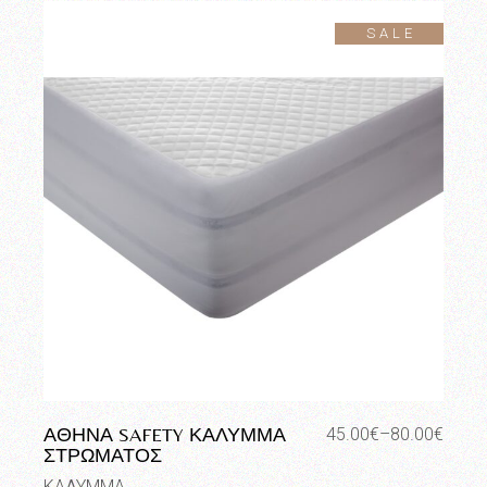
SALE
ΑΘΗΝΑ SAFETY ΚΑΛΥΜΜΑ
45.00
€
–
80.00
€
Price
ΣΤΡΩΜΑΤΟΣ
range:
45.00€
ΚΑΛΥΜΜΑ