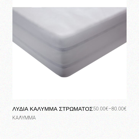
ΛΥΔΙΑ ΚΑΛΥΜΜΑ ΣΤΡΩΜΑΤΟΣ
50.00
€
–
80.00
€
Price
range:
ΚΑΛΥΜΜΑ
50.00€
through
80.00€