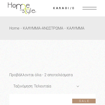
Skip
to
0
the
content
Home
ΚΑΛΥΜΜΑ-ΑΝΩΣΤΡΩΜΑ
ΚΑΛΥΜΜΑ
Sorted
Προβάλλονται όλα - 2 αποτελέσματα
by
latest
Ταξινόμηση: Τελευταία
SALE