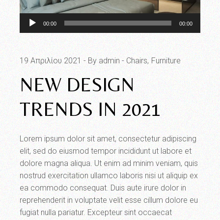
Πρόγραμμα
00:00
00:00
Αναπαραγωγής
Ήχου
19 Απριλίου 2021
By admin
Chairs
Furniture
NEW DESIGN
TRENDS IN 2021
Lorem ipsum dolor sit amet, consectetur adipiscing
elit, sed do eiusmod tempor incididunt ut labore et
dolore magna aliqua. Ut enim ad minim veniam, quis
nostrud exercitation ullamco laboris nisi ut aliquip ex
ea commodo consequat. Duis aute irure dolor in
reprehenderit in voluptate velit esse cillum dolore eu
fugiat nulla pariatur. Excepteur sint occaecat