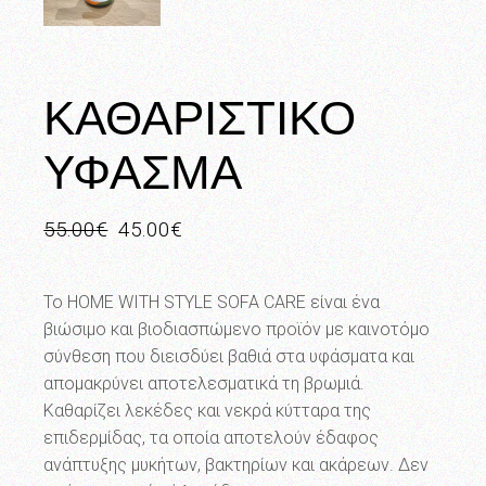
ΚΑΘΑΡΙΣΤΙΚΟ
ΥΦΑΣΜΑ
55.00
€
45.00
€
Original
Η
price
τρέχουσα
was:
τιμή
55.00€.
είναι:
Το HOME WITH STYLE SOFA CARE είναι ένα
45.00€.
βιώσιμο και βιοδιασπώμενο προϊόν με καινοτόμο
σύνθεση που διεισδύει βαθιά στα υφάσματα και
απομακρύνει αποτελεσματικά τη βρωμιά.
Καθαρίζει λεκέδες και νεκρά κύτταρα της
επιδερμίδας, τα οποία αποτελούν έδαφος
ανάπτυξης μυκήτων, βακτηρίων και ακάρεων. Δεν