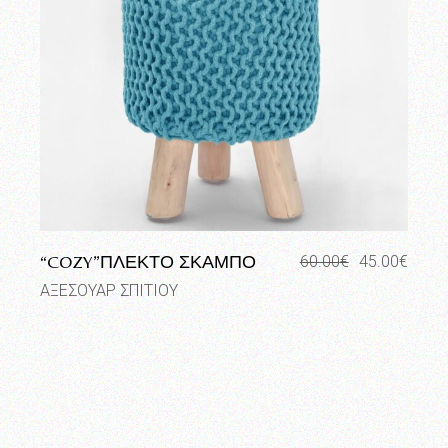
“COZY”ΠΛΕΚΤΟ ΣΚΑΜΠΟ
60.00
€
45.00
€
Original
Η
price
τρέχουσα
ΑΞΕΣΟΥΑΡ ΣΠΙΤΙΟΥ
was:
τιμή
60.00€.
είναι:
45.00€.