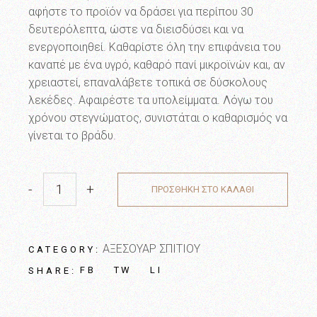
αφήστε το προϊόν να δράσει για περίπου 30
δευτερόλεπτα, ώστε να διεισδύσει και να
ενεργοποιηθεί. Καθαρίστε όλη την επιφάνεια του
καναπέ με ένα υγρό, καθαρό πανί μικροϊνών και, αν
χρειαστεί, επαναλάβετε τοπικά σε δύσκολους
λεκέδες. Αφαιρέστε τα υπολείμματα. Λόγω του
χρόνου στεγνώματος, συνιστάται ο καθαρισμός να
γίνεται το βράδυ.
-
+
ΠΡΟΣΘΗΚΗ ΣΤΟ ΚΑΛΑΘΙ
Καθαριστικό υφάσμα quantity
ΑΞΕΣΟΥΑΡ ΣΠΙΤΙΟΥ
CATEGORY:
FB
TW
LI
SHARE: