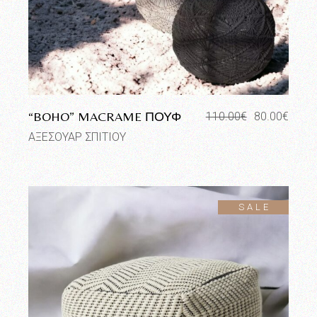
“BOHO” MACRAME ΠΟΥΦ
110.00
€
80.00
€
Original
Η
price
τρέχουσα
ΑΞΕΣΟΥΑΡ ΣΠΙΤΙΟΥ
was:
τιμή
110.00€.
είναι:
80.00€.
SALE