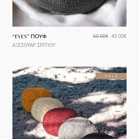
“EYES” ΠΟΥΦ
60.00
€
45.00
€
Original
Η
price
τρέχουσα
ΑΞΕΣΟΥΑΡ ΣΠΙΤΙΟΥ
was:
τιμή
60.00€.
είναι:
45.00€.
SALE