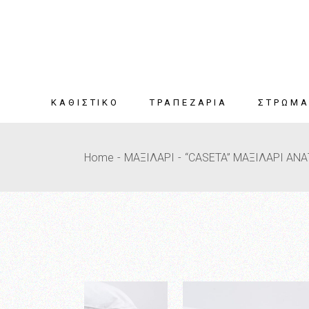
Skip
to
the
content
ΚΑΘΙΣΤΙΚΟ
ΤΡΑΠΕΖΑΡΙΑ
ΣΤΡΩΜ
ΣΑΛΟΝΙ
ΤΡΑΠΕΖΑΡΙΑ
Όλα τα στ
Home
ΜΑΞΙΛΑΡΙ
“CASETA” ΜΑΞΙΛΑΡΙ ΑΝ
ΤΡΑΠΕΖΑΚΙΑ
ΚΑΡΕΚΛΕΣ
Mini Pocket
ΣΑΛΟΝΙΟΥ
Olive Oil
Spring Coll
ΚΑΛΥΜΜΑ
ΑΝΩΣΤΡΩ
ΜΑΞΙΛΑΡΙ