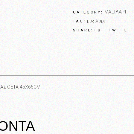
ΜΑΞΙΛΑΡΙ
CATEGORY:
μαξιλάρι
TAG:
FB
TW
LI
SHARE:
ΑΣ OETA 45X65CM
ΪΟΝΤΑ