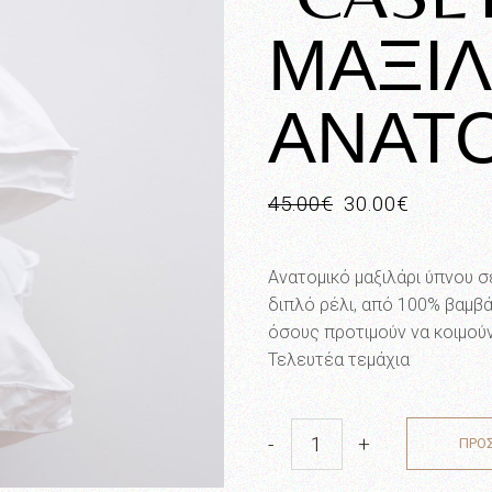
ΜΑΞΙΛ
ΑΝΑΤ
45.00
€
30.00
€
Original
Η
price
τρέχουσα
was:
τιμή
45.00€.
είναι:
Ανατομικό μαξιλάρι ύπνου 
30.00€.
διπλό ρέλι, από 100% βαμβάκ
όσους προτιμούν να κοιμούν
Τελευτέα τεμάχια
-
+
ΠΡΟ
"CASETA" ΜΑΞΙΛΑΡΙ ΑΝΑΤΟΜ