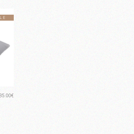
LE
35.00
€
α