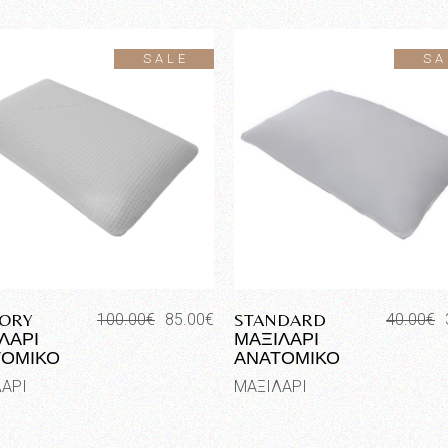
SALE
SA
ORY
STANDARD
100.00
€
85.00
€
40.00
€
Original
Η
Original
Η
ΛΑΡΙ
ΜΑΞΙΛΑΡΙ
price
τρέχουσα
price
τρέχουσ
ΤΟΜΙΚΟ
ΑΝΑΤΟΜΙΚΟ
was:
τιμή
was:
τιμή
100.00€.
είναι:
40.00€.
είναι:
ΑΡΙ
ΜΑΞΙΛΑΡΙ
85.00€.
35.00€.