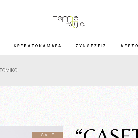
Α
ΚΡΕΒΑΤΟΚΑΜΑΡΑ
ΣΥΝΘΕΣΕΙΣ
ΑΞΕΣΟ
ρώματα
ΚΡΕΒΑΤΙ
ΣΚΑΜΠΟ
ΑΤΟΜΙΚΟ
ΠΟΥΦ
 Collection
ΚΟΜΟΔΙΝΑ
ΡΙΧΤΑΡΙΑ
ΚΟΥΒΕΡ
ection
ΕΙΔΙΚΕΣ
ΜΑ
“CASE
SALE