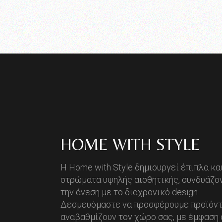
HOME WITH STYLE
Η Home with Style δημιουργεί έπιπλα κα
στρώματα υψηλής αισθητικής, συνδυάζο
την άνεση με το διαχρονικό design.
Δεσμευόμαστε να προσφέρουμε προϊόντ
αναβαθμίζουν τον χώρο σας, με έμφαση 