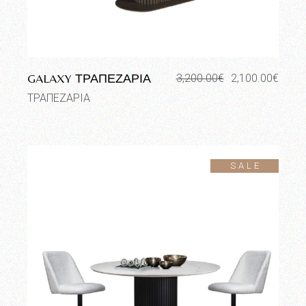
GALAXY ΤΡΑΠΕΖΑΡΙΑ
3,200.00
€
2,100.00
€
Original
Η
price
τρέχουσα
ΤΡΑΠΕΖΑΡΙΑ
was:
τιμή
3,200.00€.
είναι:
2,100.00€.
SALE