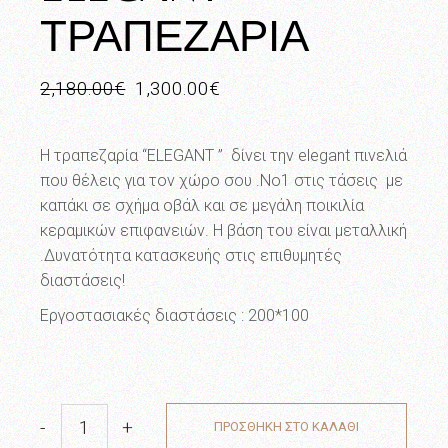
ΤΡΑΠΕΖΑΡΙΑ
2,180.00
€
1,300.00
€
Original
Η
price
τρέχουσα
was:
τιμή
2,180.00€.
είναι:
Η τραπεζαρία “ELEGANT ” δίνει την elegant πινελιά
1,300.00€.
που θέλεις για τον χώρο σου .Νο1 στις τάσεις με
καπάκι σε σχήμα οβάλ και σε μεγάλη ποικιλία
κεραμικών επιφανειών. Η βάση του είναι μεταλλική
.Δυνατότητα κατασκευής στις επιθυμητές
διαστάσεις!
Εργοστασιακές διαστάσεις : 200*100
-
+
ΠΡΟΣΘΗΚΗ ΣΤΟ ΚΑΛΑΘΙ
ELEGANT ΤΡΑΠΕΖΑΡΙΑ quantity