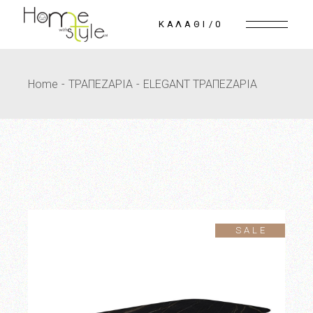
Skip
to
0
the
content
Home
ΤΡΑΠΕΖΑΡΙΑ
ELEGANT ΤΡΑΠΕΖΑΡΙΑ
SALE