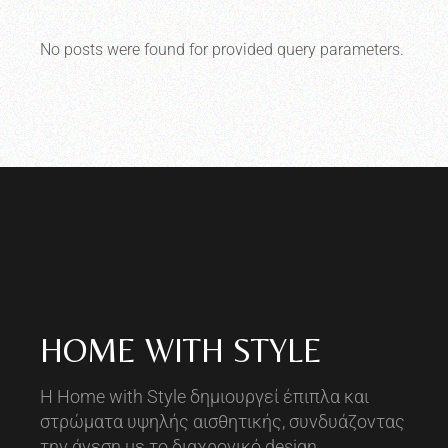
No posts were found for provided query parameters.
HOME WITH STYLE
Η Home with Style δημιουργεί έπιπλα και
στρώματα υψηλής αισθητικής, συνδυάζοντας
την άνεση με το διαχρονικό design.