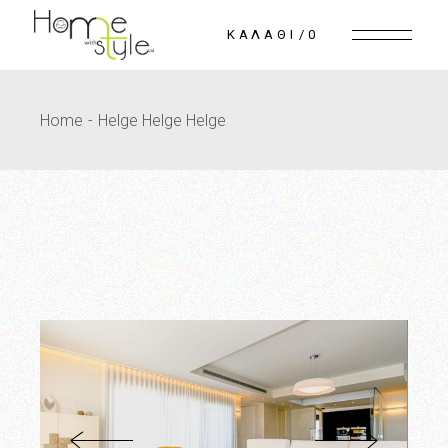
Skip
to
0
the
content
Home
Helge Helge Helge